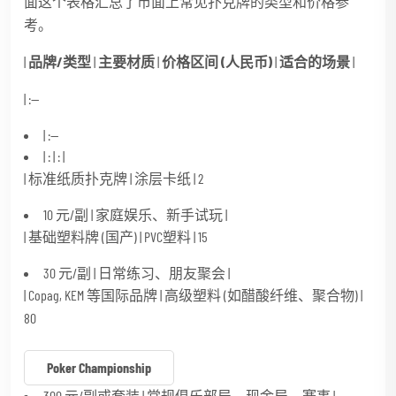
面这个表格汇总了市面上常见扑克牌的类型和价格参
考。
|
品牌/类型
|
主要材质
|
价格区间 (人民币)
|
适合的场景
|
| :--
| :--
| : | : |
| 标准纸质扑克牌 | 涂层卡纸 | 2
10 元/副 | 家庭娱乐、新手试玩 |
| 基础塑料牌 (国产) | PVC塑料 | 15
30 元/副 | 日常练习、朋友聚会 |
| Copag, KEM 等国际品牌 | 高级塑料 (如醋酸纤维、聚合物) |
80
Poker Championship
300 元/副或套装 | 常规俱乐部局、现金局、赛事 |