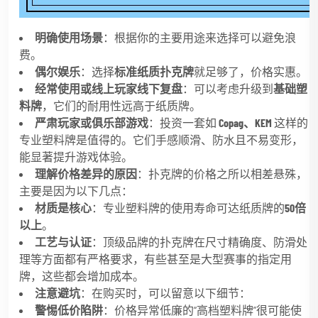
明确使用场景
：根据你的主要用途来选择可以避免浪
费。
偶尔娱乐
：选择
标准纸质扑克牌
就足够了，价格实惠。
经常使用或线上玩家线下复盘
：可以考虑升级到
基础塑
料牌
，它们的耐用性远高于纸质牌。
严肃玩家或俱乐部游戏
：投资一套如
Copag、KEM
这样的
专业塑料牌是值得的。它们手感顺滑、防水且不易变形，
能显著提升游戏体验。
理解价格差异的原因
：扑克牌的价格之所以相差悬殊，
主要是因为以下几点：
材质是核心
：专业塑料牌的使用寿命可达纸质牌的
50倍
以上
。
工艺与认证
：顶级品牌的扑克牌在尺寸精确度、防滑处
理等方面都有严格要求，有些甚至是大型赛事的指定用
牌，这些都会增加成本。
注意避坑
：在购买时，可以留意以下细节：
警惕低价陷阱
：价格异常低廉的“高档塑料牌”很可能使