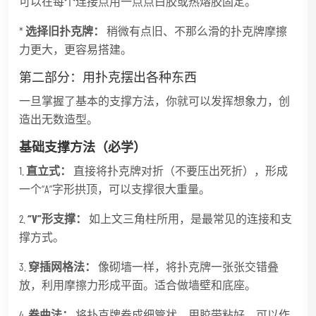
可以在每个连接点用一点点白胶或热熔胶固定。
*
选择旧扑克牌：
稍微有点旧、不那么滑的扑克牌摩擦
力更大，更容易搭建。
第二部分：用扑克摆出各种东西
一旦掌握了基本的支撑方法，你就可以发挥想象力，创
造出无数造型。
基础支撑方法（必学）
1.
直立式：
直接将扑克牌对折（不要压出死折），形成
一个“A”字形拱顶，可以支撑很大重量。
2.
“V”形支撑：
如上文三角柱所用，是最常见的连接和支
撑方式。
3.
穿插网格法：
像砌墙一样，将扑克牌一张张交错叠
放，利用摩擦力形成平面。适合做墙壁和底座。
4.
卷曲法：
将扑克牌卷成细管状，用胶带粘好，可以作