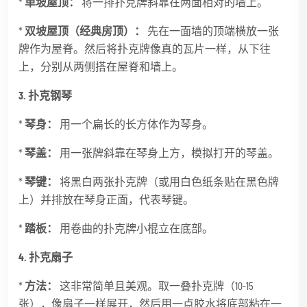
*
单坡屋顶：
将一排扑克牌斜靠在两面相对的墙上。
*
双坡屋顶（经典房顶）：
先在一面墙的顶端横放一张
牌作为屋脊。然后将扑克牌像真的瓦片一样，从下往
上，分别从两侧搭在屋脊和墙上。
3. 扑克钢琴
*
琴身：
用一个扁长的长方体作为琴身。
*
琴盖：
用一张牌斜靠在琴身上方，模拟打开的琴盖。
*
琴键：
将黑白两张扑克牌（或用白色纸条贴在黑色牌
上）并排放在琴身正面，代表琴键。
*
踏板：
用卷曲的扑克牌小棍立在底部。
4. 扑克扇子
*
方法：
这非常简单且美观。取一叠扑克牌（10-15
张），像扇子一样展开，然后用一点胶水将底部粘在一