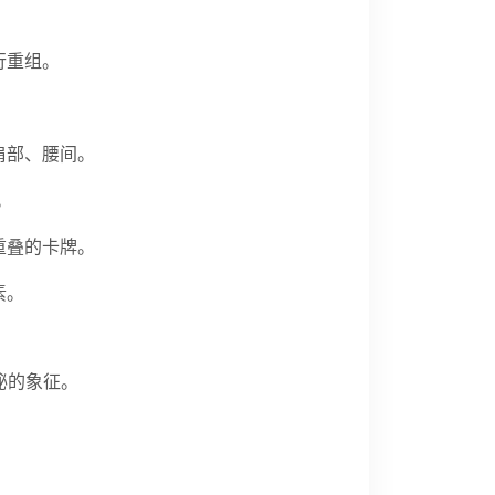
行重组。
肩部、腰间。
。
重叠的卡牌。
素。
秘的象征。