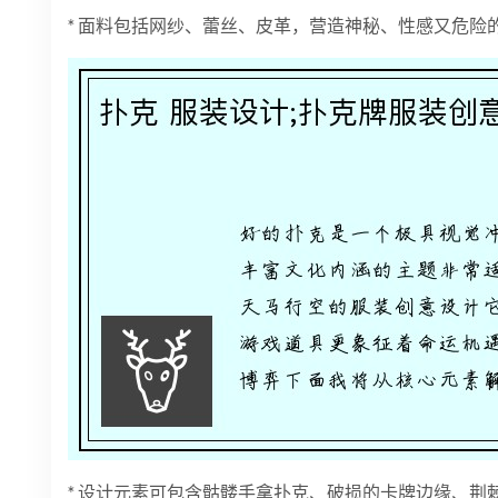
* 面料包括网纱、蕾丝、皮革，营造神秘、性感又危险
* 设计元素可包含骷髅手拿扑克、破损的卡牌边缘、荆