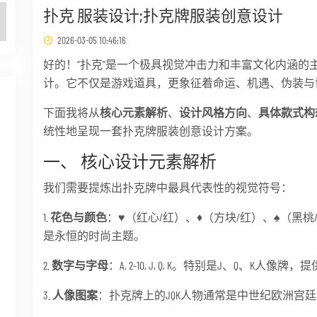
扑克 服装设计;扑克牌服装创意设计
2026-03-05 10:46:16
好的！“扑克”是一个极具视觉冲击力和丰富文化内涵的
计。它不仅是游戏道具，更象征着命运、机遇、伪装与
下面我将从
核心元素解析
、
设计风格方向
、
具体款式构
统性地呈现一套扑克牌服装创意设计方案。
一、 核心设计元素解析
我们需要提炼出扑克牌中最具代表性的视觉符号：
1.
花色与颜色
：♥（红心/红）、♦（方块/红）、♠（黑
是永恒的时尚主题。
2.
数字与字母
：A, 2-10, J, Q, K。特别是J、Q、
3.
人像图案
：扑克牌上的JQK人物通常是中世纪欧洲宫