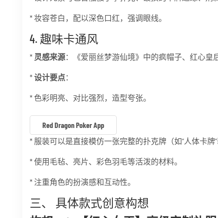
* 妆容苍白，配以深色口红，强调眼线。
4. 趣味卡通风
*
灵感来源
：《爱丽丝梦游仙境》中的疯帽子、红心皇
*
设计要点
：
* 色彩明亮、对比强烈，造型夸张。
Red Dragon Poker App
* 服装可以是直接模仿一张完整的扑克牌（如“人体卡牌
* 使用毛毡、亮片、彩色羽毛等活泼的材料。
* 注重角色的扮演感和互动性。
三、 具体款式创意构想