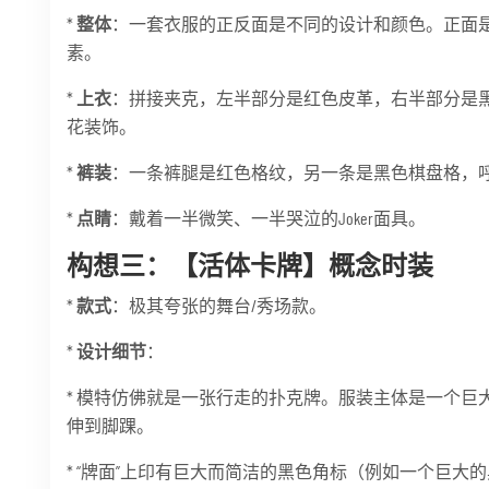
*
整体
：一套衣服的正反面是不同的设计和颜色。正面
素。
*
上衣
：拼接夹克，左半部分是红色皮革，右半部分是黑
花装饰。
*
裤装
：一条裤腿是红色格纹，另一条是黑色棋盘格，
*
点睛
：戴着一半微笑、一半哭泣的Joker面具。
构想三：【活体卡牌】概念时装
*
款式
：极其夸张的舞台/秀场款。
*
设计细节
：
* 模特仿佛就是一张行走的扑克牌。服装主体是一个巨
伸到脚踝。
* “牌面”上印有巨大而简洁的黑色角标（例如一个巨大的