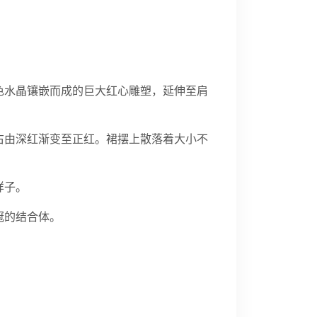
色水晶镶嵌而成的巨大红心雕塑，延伸至肩
右由深红渐变至正红。裙摆上散落着大小不
样子。
冠的结合体。