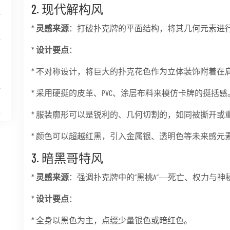
2. 现代解构风
*
灵感来源
：打破扑克牌的平面结构，将其几何元素进
*
设计要点
：
* 不对称设计，将巨大的扑克花色作为立体装饰附着在
* 采用硬挺的皮革、PVC、涂层布料来模仿卡牌的挺括感
* 服装廓形可以是锐利的、几何切割的，如同被撕开或
* 颜色可以超越红黑，引入金属银、透明色等未来感元
3. 暗黑哥特风
*
灵感来源
：强调扑克牌中的“黑桃A”——死亡、权力与神
*
设计要点
：
* 全身以黑色为主，点缀少量银色或暗红色。