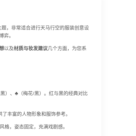
主题，非常适合进行天马行空的服装创意设
博弈。
想
以及
材质与妆发建议
几个方面，为您系
桃/黑）、♣（梅花/黑）。红与黑的经典对比
K人像牌，提供了丰富的人物形象和服饰参考。
廷风格，姿态固定，充满戏剧感。