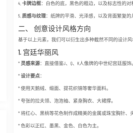
4.
卡牌边框
：白色的底，黑色的粗边，以及标志性的对
5.
质感与纹理
：纸牌的平滑、光泽感，以及背面繁复的
二、 创意设计风格方向
基于以上元素，我们可以衍生出多种截然不同的设计风
思
1. 宫廷华丽风
*
灵感来源
：直接借鉴J、Q、K人像牌的中世纪宫廷服饰
*
设计要点
：
* 使用天鹅绒、缎面、提花织锦等奢华面料。
* 夸张的拉夫领、泡泡袖、紧身胸衣、大裙撑。
* 将红心、黑桃等花色制作成精美的金属或珠宝胸针、
* 色彩以正红、墨黑、金色、白色为主。