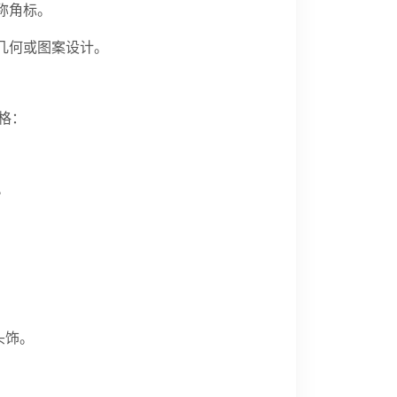
称角标。
几何或图案设计。
格：
。
头饰。