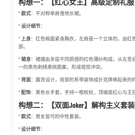
构想一：【红心女王】高级定制礼服
*
款式
：不对称单肩曳地长裙。
*
设计细节
：
*
上身
：红色缎面紧身胸衣，左肩是一个立体的、由红
部。
*
裙身
：裙摆由多层不同质感的红色薄纱构成，从左至
一的黑色刺绣黑桃图案，形成视觉冲突。
*
背面
：露背设计，背部的系带装饰成扑克牌串起来的
*
配饰
：黑色长手套，手持一根权杖，顶端是红心与王
构想二：【双面Joker】解构主义套装
*
款式
：男女皆可的中性套装。
*
设计细节
：