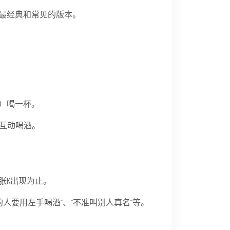
最经典和常见的版本。
）喝一杯。
人互动喝酒。
张K出现为止。
的人要用左手喝酒”、“不准叫别人真名”等。