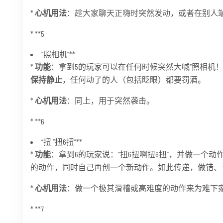
*
心机用法
：趁大家聊天正嗨时突然发动，或者在别人
* **5
“照相机”**
*
功能
：拿到5的玩家可以在任何时候突然大喊“照相机！
保持静止
，任何动了的人（包括眨眼）都要罚酒。
*
心机用法
：同上，用于突然袭击。
* **6
“扭 “扭6扭”**
*
功能
：拿到6的玩家说：“扭6扭啊扭6扭”，并做一个
的动作，同时自己再创一个新动作。如此传递，做错、
*
心机用法
：做一个极其滑稽或高难度的动作来为难下
* **7