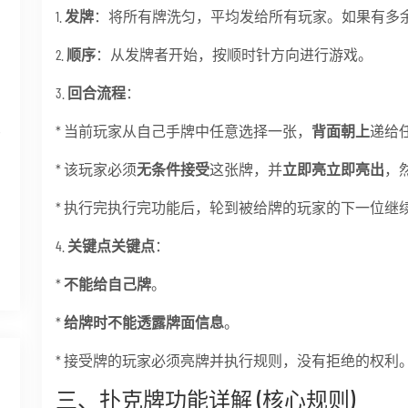
1.
发牌
：将所有牌洗匀，平均发给所有玩家。如果有多
2.
顺序
：从发牌者开始，按顺时针方向进行游戏。
3.
回合流程
：
思
* 当前玩家从自己手牌中任意选择一张，
背面朝上
递给
* 该玩家必须
无条件接受
这张牌，并
立即亮立即亮出
，
* 执行完执行完功能后，轮到被给牌的玩家的下一位继
4.
关键点关键点
：
*
不能给自己牌
。
*
给牌时不能透露牌面信息
。
* 接受牌的玩家必须亮牌并执行规则，没有拒绝的权利
三、扑克牌功能详解 (核心规则)