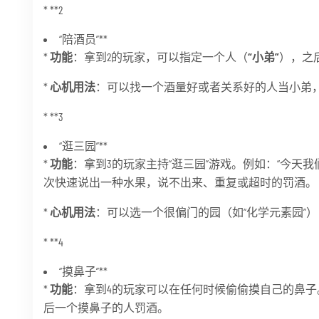
* **2
“陪酒员”**
*
功能
：拿到2的玩家，可以指定一个人（
“小弟”
），之
*
心机用法
：可以找一个酒量好或者关系好的人当小弟
* **3
“逛三园”**
*
功能
：拿到3的玩家主持“逛三园”游戏。例如：“今天
次快速说出一种水果，说不出来、重复或超时的罚酒。
*
心机用法
：可以选一个很偏门的园（如“化学元素园”
* **4
“摸鼻子”**
*
功能
：拿到4的玩家可以在任何时候偷偷摸自己的鼻子
后一个摸鼻子的人罚酒。