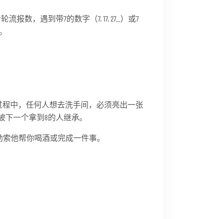
遇到带7的数字（7, 17, 27...）或7
酒。
戏过程中，任何人想去洗手间，必须亮出一张
被下一个拿到8的人继承。
勒索他帮你喝酒或完成一件事。