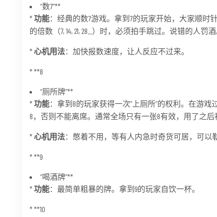
“数7”**
*
功能
：经典的数7游戏。拿到7的玩家开始，大家顺时针轮流报数，
的倍数（7, 14, 21, 28...）时，必须拍手跳过。说错的人罚
*
心机用法
：加快报数速度，让人反应不过来。
* **8
“厕所牌”**
*
功能
：拿到8的玩家获得一次“上厕所”的权利。在游
8，否则不能离席。通常全场只有一张8有效，用了之后
*
心机用法
：憋着不用，等有人内急时奇货可居，可以
* **9
“喝酒牌”**
*
功能
：最简单粗暴的牌。拿到9的玩家自饮一杯。
* **10