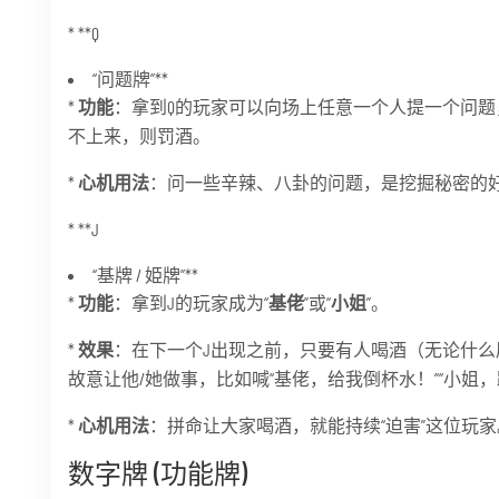
* **Q
“问题牌”**
*
功能
：拿到Q的玩家可以向场上任意一个人提一个问
不上来，则罚酒。
*
心机用法
：问一些辛辣、八卦的问题，是挖掘秘密的
* **J
“基牌 / 姫牌”**
*
功能
：拿到J的玩家成为“
基佬
”或“
小姐
”。
*
效果
：在下一个J出现之前，只要有人喝酒（无论什么
故意让他/她做事，比如喊“基佬，给我倒杯水！”“小姐
*
心机用法
：拼命让大家喝酒，就能持续“迫害”这位玩家
数字牌 (功能牌)