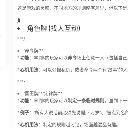
这是游戏的灵魂，不同地方的规则略有差异，但以下是
A
角色牌 (找人互动)
* **A
“命令牌”**
*
功能
：拿到A的玩家可以
命令
场上任意一人（包括自己
*
心机用法
：可以公报私仇，或者命令两个有“故事”的
* **K
“国王牌” / “定律牌”**
*
功能
：拿到K的玩家可以
制定一条临时规则
，直到下一
*
例子
：“所有人说话前必须先说’陛下万岁‘”、“被点到名
*
心机用法
：制定的规则越刁钻，场面越混乱有趣。